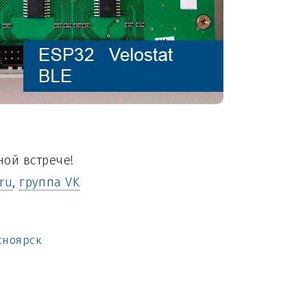
ной встрече!
ru
,
группа VK
сноярск