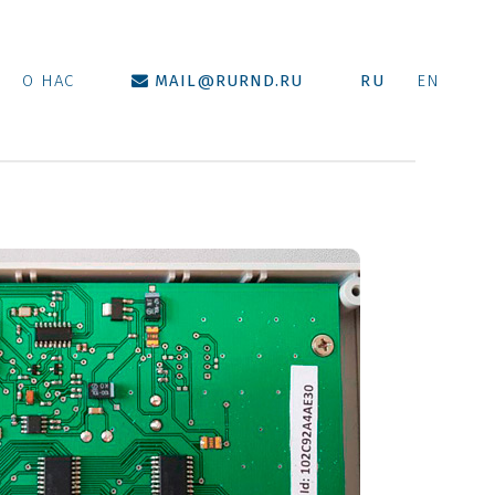
О НАС
MAIL@RURND.RU
RU
EN